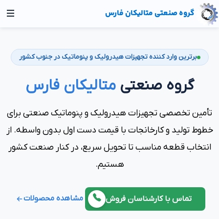
گروه صنعتی متالیکان فارس
خانه
برترین وارد کننده تجهیزات هیدرولیک و پنوماتیک در جنوب کشور
محصولات
گروه صنعتی
متالیکان فارس
پنوماتیک
هیدرولیک
لیست برندها
تأمین تخصصی تجهیزات هیدرولیک و پنوماتیک صنعتی برای
المنت فیلتر هیدرولیک
تماس با ما
خطوط تولید و کارخانجات با قیمت دست اول بدون واسطه. از
پایه فیلتر هیدرولیک
پنوماتیک فستو
انتخاب قطعه مناسب تا تحویل سریع، در کنار صنعت کشور
FESTO
شیر آلات هیدرولیک
هستیم.
پنوماتیک نورگرن
پمپ هیدرولیک
NORGREN
مشاهده محصولات
تماس با کارشناسان فروش
سان هیدرولیک