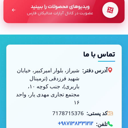
ویدیوهای محصولات را ببینید
عضویت در کانال آپارات متالیکان فارس
تماس با ما
آدرس دفتر:
شیراز، بلوار امیرکبیر، خیابان
شهید فرزدقی (ترمینال
باربری)، جنب کوچه ۱۰،
مجتمع تجاری مهدی یار، واحد
۱۶
کد پستی:
7178715376
تلفن:
+987138331212