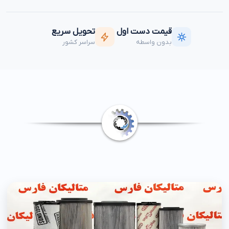
شیر دیافراگمی پالس
هیدرولیک هاو Hawe
ولو بگ فیلتر و بگ
هوس
کوپلینگ اتصال سریع
قیمت دست اول
تحویل سریع
بدون واسطه
سراسر کشور
شیلنگ خرطومی
سیل کیت پالس ولو و
فلکسیبل استیل
بوبین و متعلقات
سایت گلاس و فلومتر