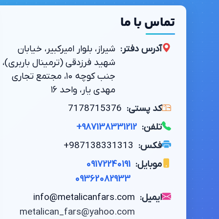
تماس با ما
آدرس دفتر:
شیراز، بلوار امیرکبیر، خیابان
شهید فرزدقی (ترمینال باربری)،
جنب کوچه ۱۰، مجتمع تجاری
مهدی یار، واحد ۱۶
کد پستی:
7178715376
تلفن:
+987138331212
فکس:
+987138331313
موبایل:
09172240191
09362082933
ایمیل:
info@metalicanfars.com
metalican_fars@yahoo.com