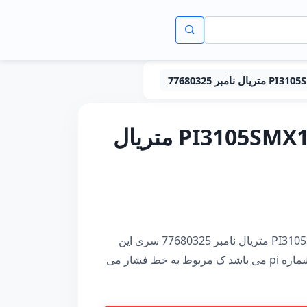
فیلتر هیدرولیک مهله PI3105SMX10 متریال
فیلتر هیدرولیک مهله PI3105SMX10 متریال نامبر 77680325 سری این
المنت طبق استاندارد شرکت mahleاز تیپ شماره pi می باشد ک مربوط به خط فشار می