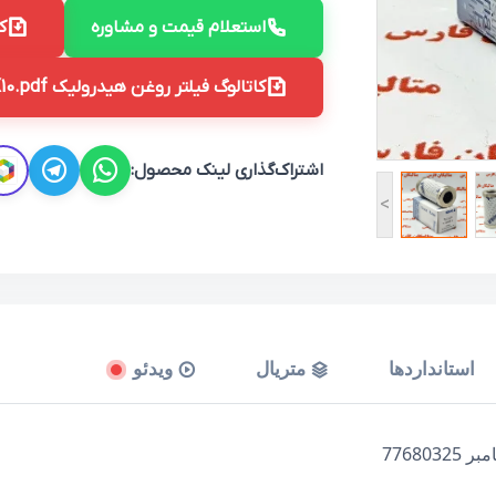
استعلام قیمت و مشاوره
کا
کاتالوگ فیلتر روغن هیدرولیک PI3105SMX10.pdf
اشتراک‌گذاری لینک محصول:
<
استانداردها
متریال
ویدئو