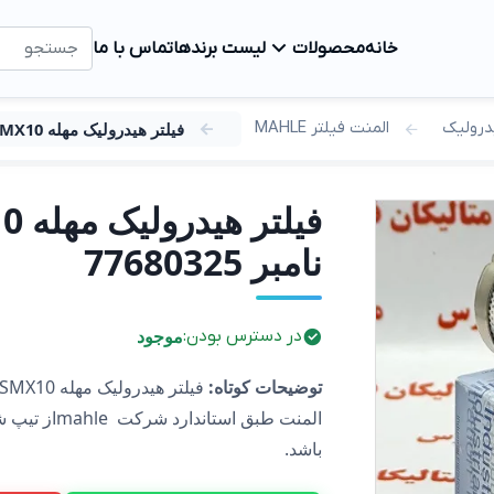
خانه
محصولات
لیست برندها
تماس با ما
درولیک
المنت فیلتر MAHLE
فیلتر هیدرولیک مهله PI3105SMX10 متریال نامبر 77680325
پنوماتیک
پنوماتیک فستو FESTO
پنوماتیک نورگرن NORGREN
Festo-pneumatic
نامبر 77680325
شیر دیافراگمی پالس ولو بگ فیلتر و بگ هوس
NORGREN-Peneumatic
سیل کیت پالس ولو و بوبین و متعلقات
Pulse-valve
موجود
در دسترس بودن:
Seal-kit-with-coil-pulse-valve
توضیحات کوتاه:
باشد.