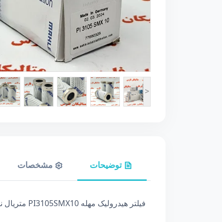
شیلنگ خرطومی فلکسیبل استیل
Quick-couplings
سایت گلاس و فلومتر
Flexible-stainless-steel-hose
Sight-glass-and-flowmeter
>
توضیحات
مشخصات
فیلتر هیدرولیک مهله PI3105SMX10 متریال نامبر 77680325