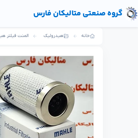
گروه صنعتی متالیکان فارس
خانه
هیدرولیک
المنت فیلتر هی
هیدرولیک
المنت فیلتر هیدرولیک
پایه فیلتر هیدرولیک
Hydraulic-element-filter
شیر آلات هیدرولیک
Filter-housing
پمپ هیدرولیک
Hydraulic-valves
سان هیدرولیک
Hydraulic-pump
هیدرولیک هاو Hawe
Sun-Hydraulic
کوپلینگ اتصال سریع
Hawe-Hydraulic