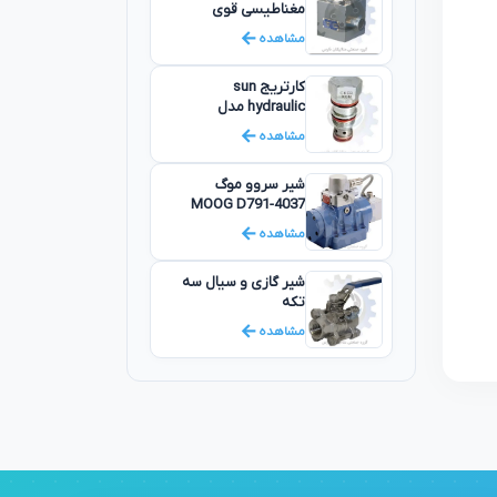
مغناطیسی قوی
مشاهده
کارتریج sun
hydraulic مدل
CKEB-XCN
مشاهده
شیر سروو موگ
MOOG D791-4037
S25JXQB6VSX2-B
مشاهده
شیر گازی و سیال سه
تکه
مشاهده