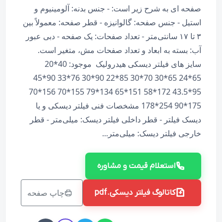
صفحه ای به شرح زیر است: - جنس بدنه: آلومینیوم و
استیل - جنس صفحه: گالوانیزه - قطر صفحه: معمولاً بین
۳ تا ۱۷ سانتی‌متر - تعداد صفحات: یک صفحه - دبی عبور
آب: بسته به ابعاد و تعداد صفحات مش، متغیر است.
سایز های فیلتر دیسکی هیدرولیک موجود: 40*20
65*24 65*30 70*30 85*22 90*30 76*33 90*45
95*43.5 172*58 151*65 134*79 155*70 156*70
175*90 254*178 مشخصات فنی فیلتر دیسکی و یا
دیسک فیلتر - قطر داخلی فیلتر دیسک: میلی‌متر - قطر
خارجی فیلتر دیسک: میلی‌متر...
استعلام قیمت و مشاوره
چاپ صفحه
کاتالوگ فیلتر دیسکی.pdf