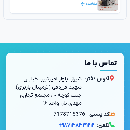
مشاهده
تماس با ما
آدرس دفتر:
شیراز، بلوار امیرکبیر، خیابان
شهید فرزدقی (ترمینال باربری)،
جنب کوچه ۱۰، مجتمع تجاری
مهدی یار، واحد ۱۶
کد پستی:
7178715376
تلفن:
+987138331212