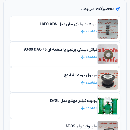
محصولات مرتبط:
ولو هیدرولیکی سان مدل LKFC-XDN
مشاهده
فیلتر دیسکی برنجی یا صفحه ای 45-90 & 30-90
مشاهده
سویول جوینت 4 اینچ
مشاهده
یونیت فیلتر دوقلو مدل DYSL
مشاهده
سلونوئید ولو ATOS