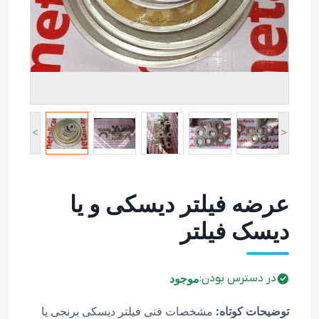
شیر دیافراگمی پالس
هیدرولیک هاو Hawe
ولو بگ فیلتر و بگ
هوس
کوپلینگ اتصال سریع
شیلنگ خرطومی
سیل کیت پالس ولو و
فلکسیبل استیل
بوبین و متعلقات
سایت گلاس و فلومتر
<
>
عرضه فیلتر دیسکی و یا
دیسک فیلتر
موجود
در دسترس بودن:
توضیحات کوتاه:
مشخصات فنی فیلتر دیسکی برنجی یا