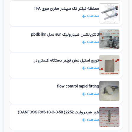
محفظه فیلتر تک سیلندر مخزن سری TFA
مشاهده
کانتربالانس هیدرولیک sun مدل pbdb lhn
مشاهده
توری استیل مش فیلتر دستگاه اکسترودر
مشاهده
flow control rapid fitting
مشاهده
شیر هیدرولیک DANFOSS RV5-10-C-0-50 (2252)
مشاهده