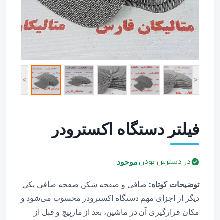
شیر دیافراگمی پالس
هیدرولیک هاو Hawe
ولو بگ فیلتر و بگ
هوس
کوپلینگ اتصال سریع
شیلنگ خرطومی
سیل کیت پالس ولو و
فلکسیبل استیل
بوبین و متعلقات
<
>
سایت گلاس و فلومتر
فیلتر دستگاه اکسترودر
موجود
در دسترس بودن:
توضیحات کوتاه:
صافی و صفحه شکن صفحه صافی یکی
دیگر از اجزای مهم دستگاه اکسترودر محسوب می‌شود و
مکان قرارگیری آن در ماشین، بعد از مارپیچ و قبل از