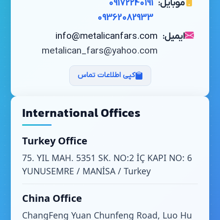
موبایل:
09172240191
09362082933
ایمیل:
info@metalicanfars.com
metalican_fars@yahoo.com
کپی اطلاعات تماس
International Offices
Turkey Office
75. YIL MAH. 5351 SK. NO:2 İÇ KAPI NO: 6
YUNUSEMRE / MANİSA / Turkey
China Office
ChangFeng Yuan Chunfeng Road, Luo Hu