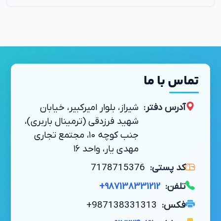
تماس با ما
آدرس دفتر:
شیراز، بلوار امیرکبیر، خیابان
شهید فرزدقی (ترمینال باربری)،
جنب کوچه ۱۰، مجتمع تجاری
مهدی یار، واحد ۱۶
کد پستی:
7178715376
تلفن:
+987138331212
فکس:
+987138331313