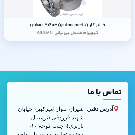
فیلتر گاز giuliani 70610F (giuliani anello)
تجهیزات مشعل جیولیانی GIULIANI
تماس با ما
آدرس دفتر:
شیراز، بلوار امیرکبیر، خیابان
شهید فرزدقی (ترمینال
باربری)، جنب کوچه ۱۰،
مجتمع تجاری مهدی یار، واحد