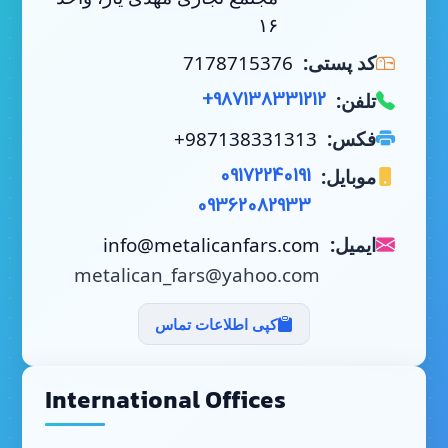
۱۶
کد پستی:
7178715376
تلفن:
+987138331212
فکس:
+987138331313
موبایل:
09172240191
09362082933
ایمیل:
info@metalicanfars.com
metalican_fars@yahoo.com
کپی اطلاعات تماس
International Offices